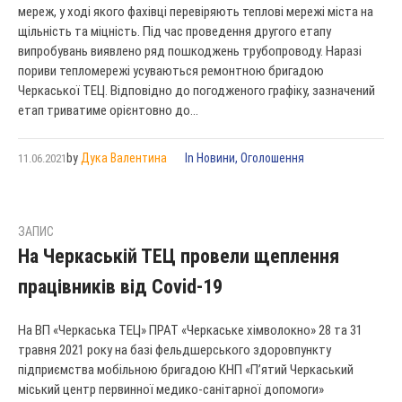
мереж, у ході якого фахівці перевіряють теплові мережі міста на
щільність та міцність. Під час проведення другого етапу
випробувань виявлено ряд пошкоджень трубопроводу. Наразі
пориви тепломережі усуваються ремонтною бригадою
Черкаської ТЕЦ. Відповідно до погодженого графіку, зазначений
етап триватиме орієнтовно до...
by
Дука Валентина
In
Новини
,
Оголошення
11.06.2021
ЗАПИС
На Черкаській ТЕЦ провели щеплення
працівників від Covid-19
На ВП «Черкаська ТЕЦ» ПРАТ «Черкаське хімволокно» 28 та 31
травня 2021 року на базі фельдшерського здоровпункту
підприємства мобільною бригадою КНП «П’ятий Черкаський
міський центр первинної медико-санітарної допомоги»