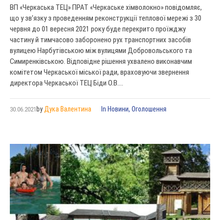
ВП «Черкаська ТЕЦ» ПРАТ «Черкаське хімволокно» повідомляє,
що у зв’язку з проведенням реконструкції теплової мережі з 30
червня до 01 вересня 2021 року буде перекрито проїжджу
частину й тимчасово заборонено рух транспортних засобів
вулицею Нарбутівською між вулицями Добровольського та
Симиренківською. Відповідне рішення ухвалено виконавчим
комітетом Черкаської міської ради, враховуючи звернення
директора Черкаської ТЕЦ Біди О.В....
by
Дука Валентина
In
Новини
,
Оголошення
30.06.2021