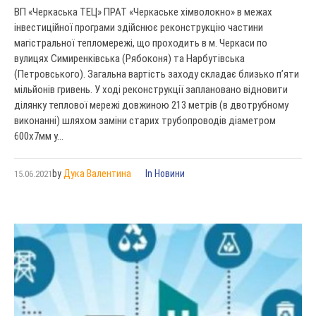
ВП «Черкаська ТЕЦ» ПРАТ «Черкаське хімволокно» в межах
інвестиційної програми здійснює реконструкцію частини
магістральної тепломережі, що проходить в м. Черкаси по
вулицях Симиренківська (Рябоконя) та Нарбутівська
(Петровського). Загальна вартість заходу складає близько п’яти
мільйонів гривень. У ході реконструкції заплановано відновити
ділянку теплової мережі довжиною 213 метрів (в двотрубному
виконанні) шляхом заміни старих трубопроводів діаметром
600х7мм у...
by
Дука Валентина
In
Новини
15.06.2021