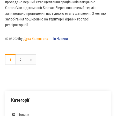
проведено перший етап щеплення працівників вакциною
CoronaVac від компанії Sinovac. Через визначений термін
заплановано проведення наступного етапу щеплення. З метою
запобігання поширенню на території України гострої
респіраторної ...
by
Дука Валентина
In
Новини
07.06.2021
1
2
Категорії
Новини