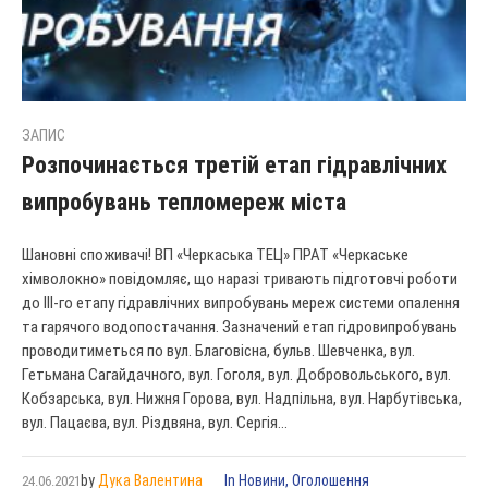
ЗАПИС
Розпочинається третій етап гідравлічних
випробувань тепломереж міста
Шановні споживачі! ВП «Черкаська ТЕЦ» ПРАТ «Черкаське
хімволокно» повідомляє, що наразі тривають підготовчі роботи
до ІІІ-го етапу гідравлічних випробувань мереж системи опалення
та гарячого водопостачання. Зазначений етап гідровипробувань
проводитиметься по вул. Благовісна, бульв. Шевченка, вул.
Гетьмана Сагайдачного, вул. Гоголя, вул. Добровольського, вул.
Кобзарська, вул. Нижня Горова, вул. Надпільна, вул. Нарбутівська,
вул. Пацаєва, вул. Різдвяна, вул. Сергія...
by
Дука Валентина
In
Новини
,
Оголошення
24.06.2021