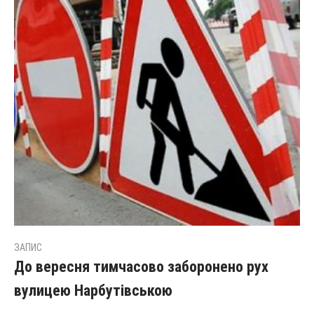
ЗАПИС
До вересня тимчасово заборонено рух
вулицею Нарбутівською